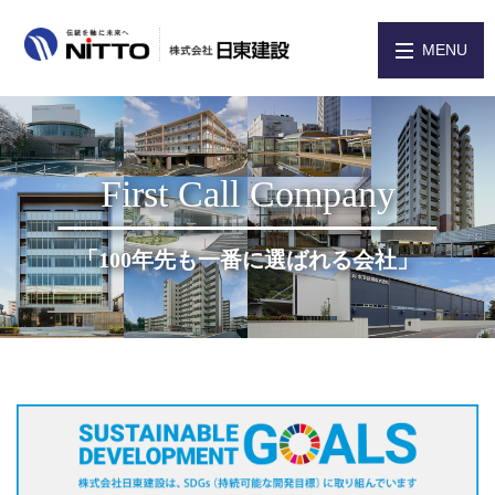
MENU
ホーム
お知らせ
First Call Company
会社案内
商品情報
「100年先も一番に選ばれる会社」
実績紹介
環境への取り組み
採用情報