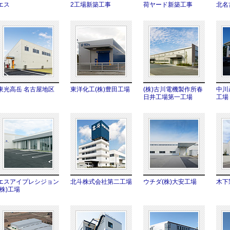
エス
2工場新築工事
荷ヤード新築工事
北名
東光高岳 名古屋地区
東洋化工(株)豊田工場
(株)古川電機製作所春
中川
日井工場第一工場
工場
エスアイプレシジョン
北斗株式会社第二工場
ウチダ(株)大安工場
木下
(株)工場