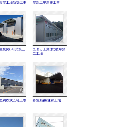
古屋工場新築工事
屋新工場新築工事
産業(株)可児第三
ユタカ工業(株)岐阜第
二工場
製網株式会社工場
鈴豊精鋼(株)K工場