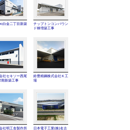
㈱白金二丁目新築
チップトンコンパウン
ド棟増築工事
会社セキソー西尾
鈴豊精鋼株式会社Ｋ工
2期新築工事
場
会社明工舎製作所
日本電子工業(株)名古