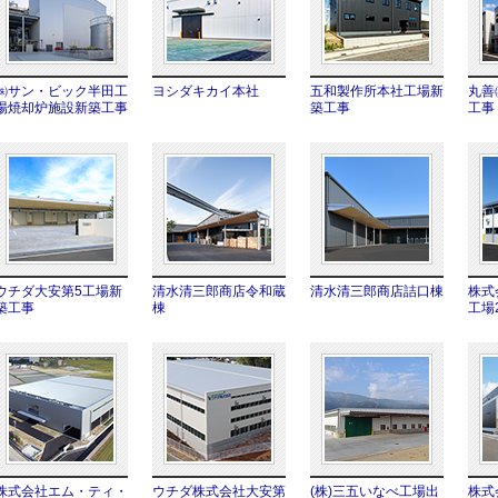
㈱サン・ビック半田工
ヨシダキカイ本社
五和製作所本社工場新
丸善
場焼却炉施設新築工事
築工事
工事
ウチダ大安第5工場新
清水清三郎商店令和蔵
清水清三郎商店詰口棟
株式
築工事
棟
工場
株式会社エム・ティ・
ウチダ株式会社大安第
(株)三五いなべ工場出
株式